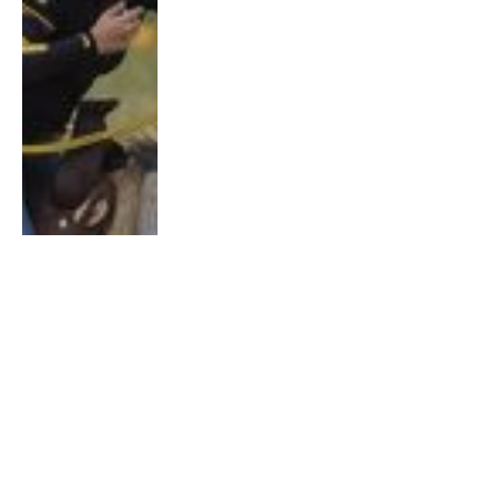
De wereld van paarden: van
rassenkenmerken tot
emotionele verbindingen
By
Chris
mei 21, 2025