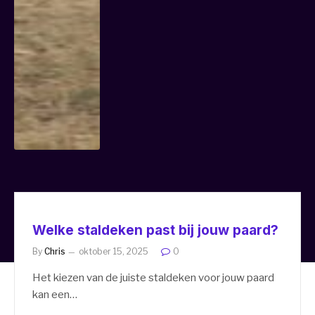
Welke staldeken past bij jouw paard?
By
Chris
oktober 15, 2025
0
Het kiezen van de juiste staldeken voor jouw paard
kan een…