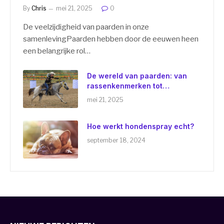
verbindingen
By
Chris
mei 21, 2025
0
De veelzijdigheid van paarden in onze
samenlevingPaarden hebben door de eeuwen heen
een belangrijke rol…
De wereld van paarden: van
rassenkenmerken tot
emotionele verbindingen
mei 21, 2025
Hoe werkt hondenspray echt?
september 18, 2024
Welke staldeken past bij jouw paard?